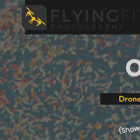
O
Drone
(Show