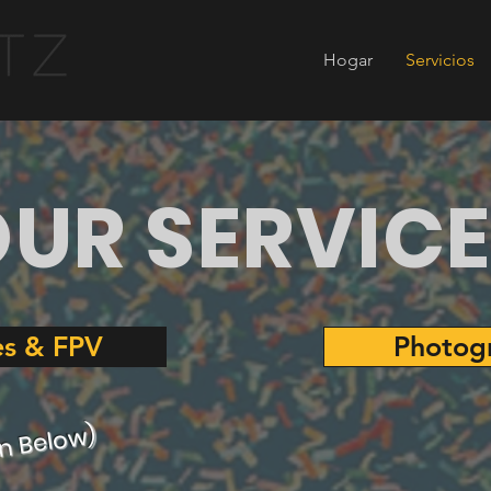
Hogar
Servicios
UR SERVIC
s & FPV
Photog
n Below)