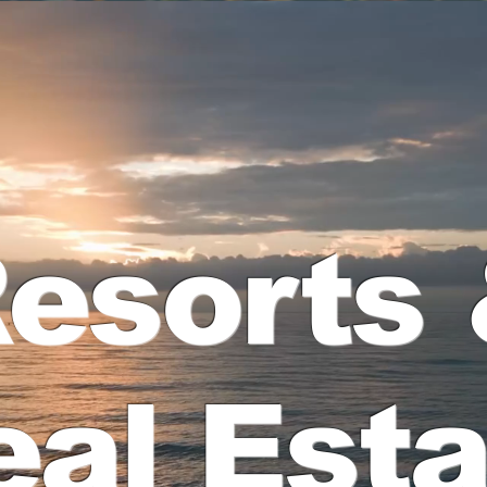
esorts
eal Esta